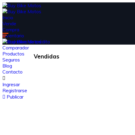
Inicio
Vende
Compra
Inventario
Calculadora de crédito
Comparador
Productos
Vendidas
Seguros
Blog
Contacto
Ingresar
Registrarse
Publicar