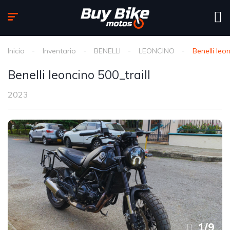
Inicio
Inventario
BENELLI
LEONCINO
Benelli leon
Benelli leoncino 500_traill
2023
1
/
9