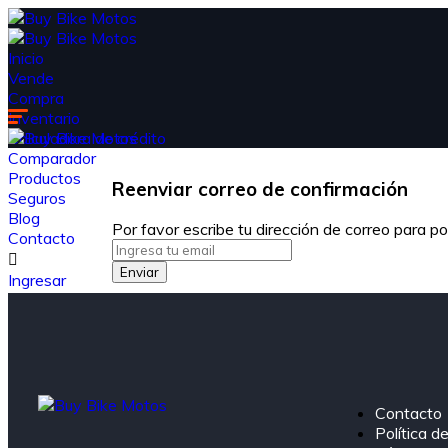
Inicio
Vende
Compra
Inventario
Calculadora de crédito
Comparador
Productos
Reenviar correo de confirmación
Seguros
Blog
Por favor escribe tu dirección de correo para po
Contacto
Enviar
Ingresar
Registrarse
Publicar
Contacto
Política d