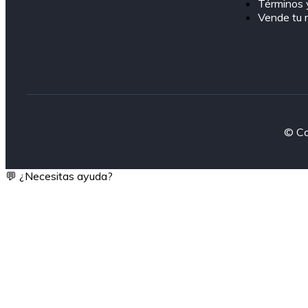
Términos 
Vende tu 
© Co
💬 ¿Necesitas ayuda?