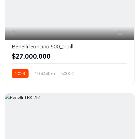
9
Benelli leoncino 500_traill
$27.000.000
2023
10.444Km
500CC