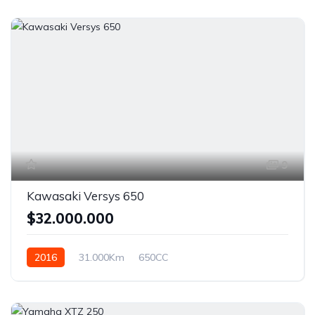
9
Kawasaki Versys 650
$32.000.000
2016
31.000Km
650CC