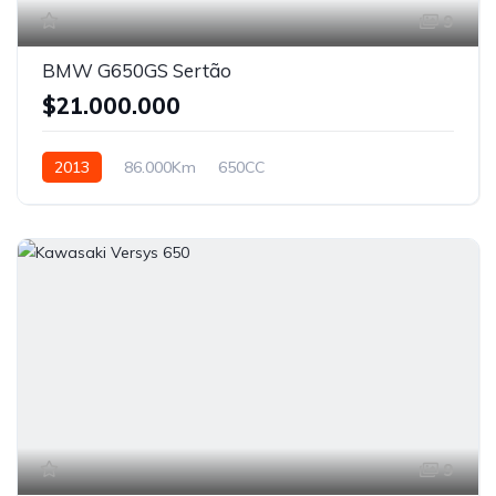
9
BMW G650GS Sertão
$21.000.000
2013
86.000Km
650CC
9