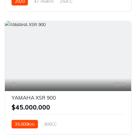
2020
47.765Km
250CC
8
YAMAHA XSR 900
$45.000.000
35.000Km
900CC